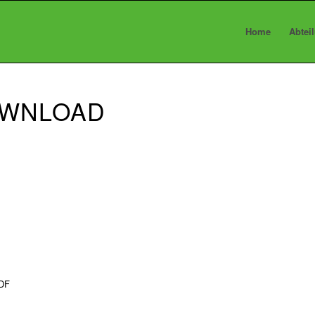
Home
Abtei
OWNLOAD
PDF